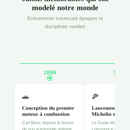
modelé notre monde
Événements traversant époques et
disciplines variées
1886
1925
🚗
🍕
Conception du premier
Lancement du G
moteur à combustion
Michelin en Fra
Carl Benz dépose le brevet
Le Guide Michelin
de son automobile animée
commence à attribu